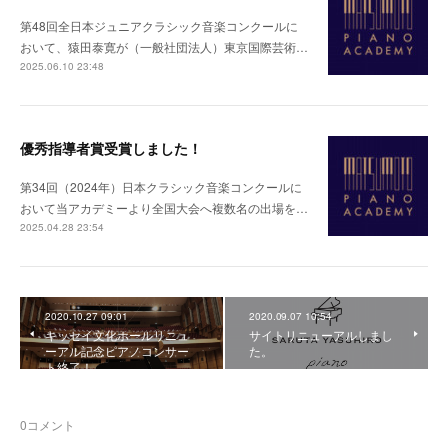
第48回全日本ジュニアクラシック音楽コンクールに
おいて、猿田泰寛が（一般社団法人）東京国際芸術…
2025.06.10 23:48
優秀指導者賞受賞しました！
第34回（2024年）日本クラシック音楽コンクールに
おいて当アカデミーより全国大会へ複数名の出場を…
2025.04.28 23:54
2020.10.27 09:01
2020.09.07 10:54
キッセイ文化ホールリニュ
サイトリニューアルしまし
ーアル記念ピアノコンサー
た。
ト終了！
0
コメント