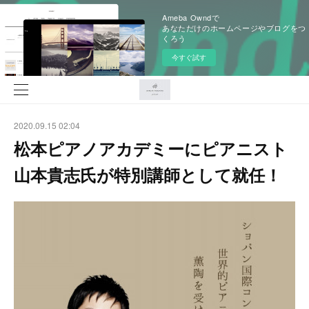
Ameba Owndで
あなただけのホームページやブログをつ
くろう
今すぐ試す
2020.09.15 02:04
松本ピアノアカデミーにピアニスト
山本貴志氏が特別講師として就任！