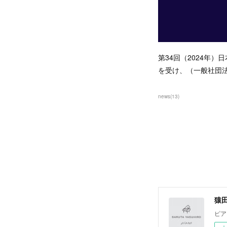
第34回（2024年
を受け、（一般社団
news
(
13
)
猿田
ピア