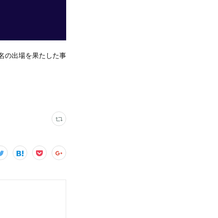
数名の出場を果たした事
！